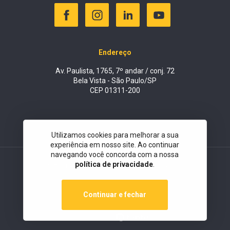
Endereço
Av. Paulista, 1765, 7º andar / conj. 72
Bela Vista - São Paulo/SP
CEP 01311-200
Utilizamos cookies para melhorar a sua
experiência em nosso site. Ao continuar
navegando você concorda com a nossa
política de privacidade
.
ENACTUS BRASIL © 2026
TODOS OS DIREITOS RESERVADOS
PRIVACIDADE E TERMOS
Continuar e fechar
FEITO POR: